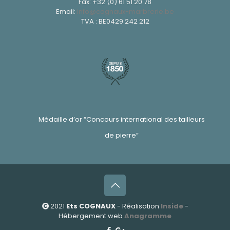
Fax: +32 (0) 61 51 20 78
Email:
info@cognaux-marbrerie.be
TVA : BE0429 242 212
Médaille d’or “Concours international des tailleurs
de pierre”
2021
Ets COGNAUX
- Réalisation
Inside
-
Hébergement web
Anagramme