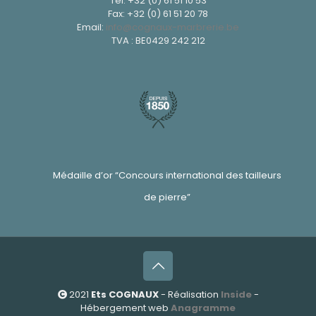
Tel:
+32 (0) 61 51 10 53
Fax: +32 (0) 61 51 20 78
Email:
info@cognaux-marbrerie.be
TVA : BE0429 242 212
Médaille d’or “Concours international des tailleurs
de pierre”
2021
Ets COGNAUX
- Réalisation
Inside
-
Hébergement web
Anagramme