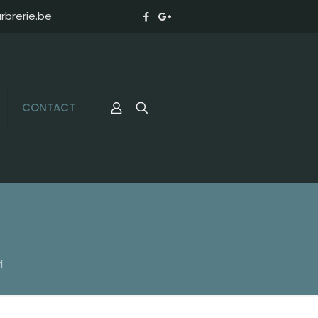
brerie.be
CONTACT
l