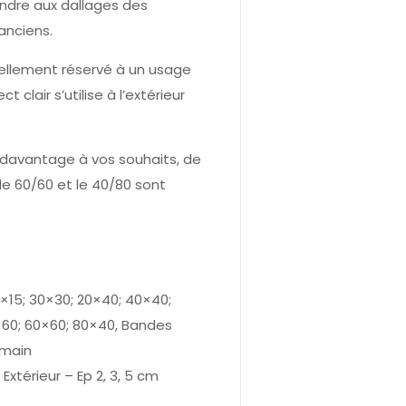
ndre aux dallages des
anciens.
rellement réservé à un usage
t clair s’utilise à l’extérieur
 davantage à vos souhaits, de
le 60/60 et le 40/80 sont
0×15; 30×30; 20×40; 40×40;
×60; 60×60; 80×40, Bandes
omain
 Extérieur – Ep 2, 3, 5 cm