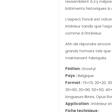
ressemblent à s’y mépre
bâtiments historiques & 
L’aspect foncé est natu
intérieur tandis que l’aspec
comme à l’intérieur.
Afin de répondre encore
grands formats tels que 
maintenant fabriqués.
Finition :
Enostyl
Pays :
Belgique
Format :
15×15; 20×20; 3
30×60; 20×90; 50×50; 40
longueurs libres, Opus R
Application :
Intérieur et
Fiche technique :