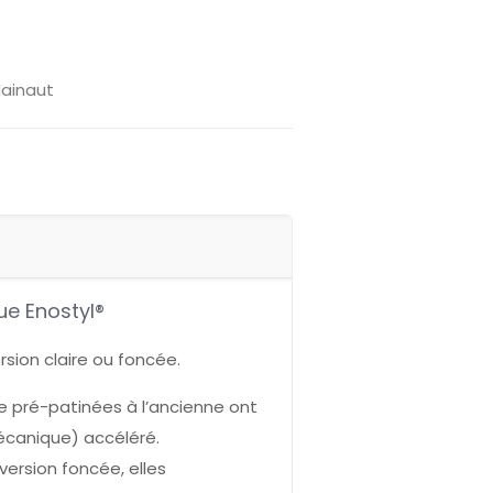
Hainaut
ue Enostyl®
rsion claire ou foncée.
ue pré-patinées à l’ancienne ont
mécanique) accéléré.
version foncée, elles