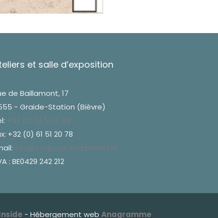
teliers et salle d’exposition
e de Baillamont, 17
555 - Graide-Station (Bièvre)
l:
+32 (0) 61 51 10 53
x: +32 (0) 61 51 20 78
ail:
info@cognaux-marbrerie.be
A : BE0429 242 212
Inside
- Hébergement web
Anagramme