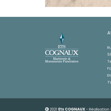
A
Ru
5
Te
Fa
Em
TV
2021
Ets COGNAUX
- Réalisation