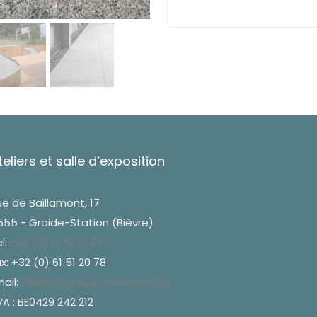
teliers et salle d’exposition
e de Baillamont, 17
555 - Graide-Station (Bièvre)
l:
+32 (0) 61 51 10 53
x: +32 (0) 61 51 20 78
ail:
info@cognaux-marbrerie.be
A : BE0429 242 212