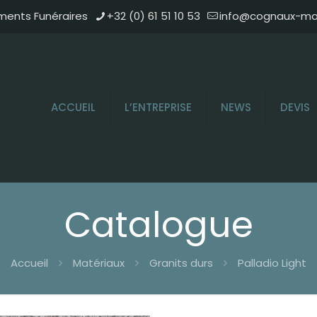
ments Funéraires
+32 (0) 61 51 10 53
info@cognaux-mar
ACCUEIL
L’ENTREPRISE
NEWS
DEVIS
Catalogue
Accueil
Matériaux
Granits durs
Palladio Light