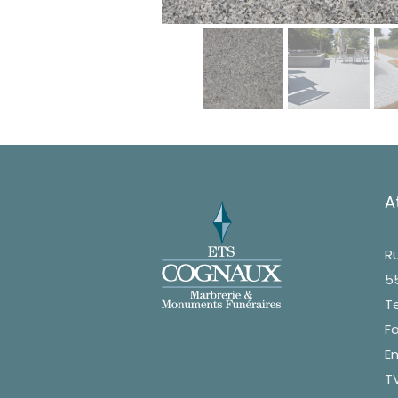
A
Ru
5
Te
Fa
Em
TV