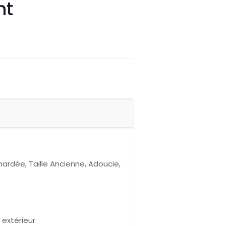
ht
rdée, Taille Ancienne, Adoucie,
 extérieur