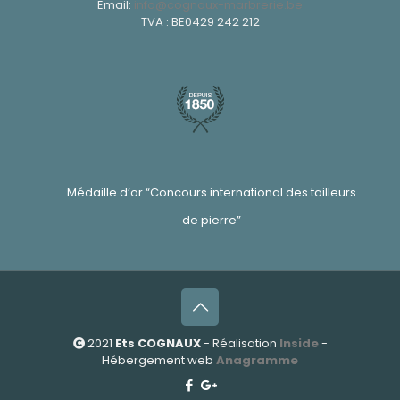
Email:
info@cognaux-marbrerie.be
TVA : BE0429 242 212
Médaille d’or “Concours international des tailleurs
de pierre”
2021
Ets COGNAUX
- Réalisation
Inside
-
Hébergement web
Anagramme