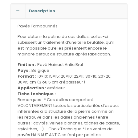
Description
Pavés Tambourinés
Pour obtenir la patine de ces dalles, celles-ci
subissent un traitement d’une telle brutalité, qu’il
est impossible qu’elles présentent encore le
moindre défaut de structure après fabrication.
Finition :
Pavé Hainaut Antic Brut
Pays :
Belgique
Format :
10×10; 15×15; 20×10; 22×11; 30×10; 20×20;
30×15 cm (3 ou 5 cm d’épaisseur)
Application :
extérieur
Fiche technique :
Remarques : * Ces dalles comportent
VOLONTAIREMENT toutes les particularités d’aspect
inhérentes à la structure de la pierre comme on
les retrouve dans les dalles anciennes (entre
autres : cavités, veines blanches, tâches de calcite,
stylolithes, …) – Choix Technique * Les ventes de
pavés HAINAUT ANTIC se font par palettes