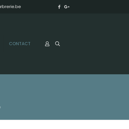
brerie.be
CONTACT
é