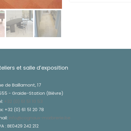
teliers et salle d’exposition
e de Baillamont, 17
555 - Graide-Station (Bièvre)
l:
+32 (0) 61 51 10 53
x: +32 (0) 61 51 20 78
ail:
info@cognaux-marbrerie.be
A : BE0429 242 212