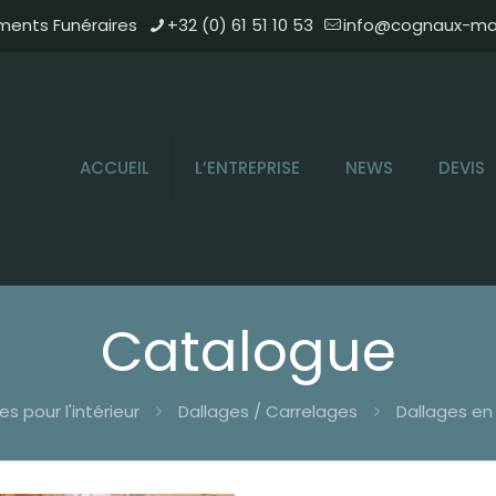
ments Funéraires
+32 (0) 61 51 10 53
info@cognaux-mar
ACCUEIL
L’ENTREPRISE
NEWS
DEVIS
Catalogue
res pour l'intérieur
Dallages / Carrelages
Dallages en