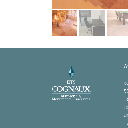
A
Ru
5
Te
Fa
Em
TV