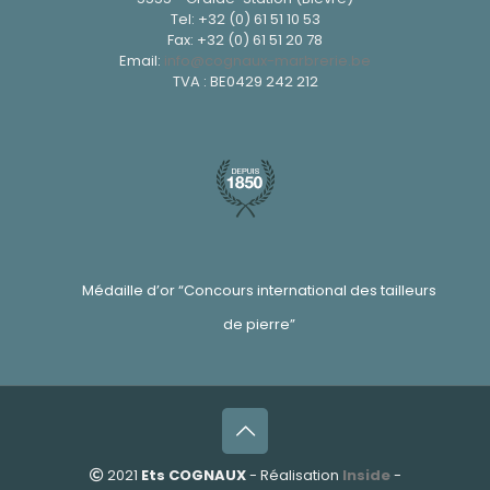
Tel:
+32 (0) 61 51 10 53
Fax: +32 (0) 61 51 20 78
Email:
info@cognaux-marbrerie.be
TVA : BE0429 242 212
Médaille d’or “Concours international des tailleurs
de pierre”
2021
Ets COGNAUX
- Réalisation
Inside
-