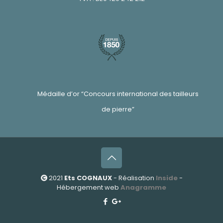
Médaille d’or “Concours international des tailleurs
de pierre”
2021
Ets COGNAUX
- Réalisation
Inside
-
Hébergement web
Anagramme