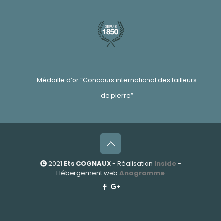
Médaille d’or “Concours international des tailleurs
de pierre”
2021
Ets COGNAUX
- Réalisation
Inside
-
Hébergement web
Anagramme