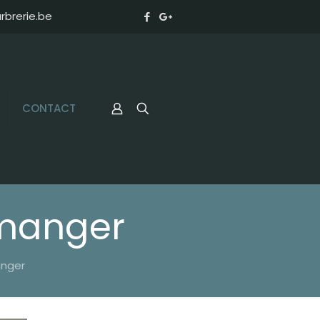
brerie.be
CONTACT
 manger
anger