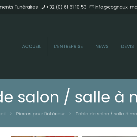
ments Funéraires
+32 (0) 61 51 10 53
info@cognaux-mar
ACCUEIL
L’ENTREPRISE
NEWS
DEVIS
de salon / salle à
eil
Pierres pour l'intérieur
Table de salon / salle à m