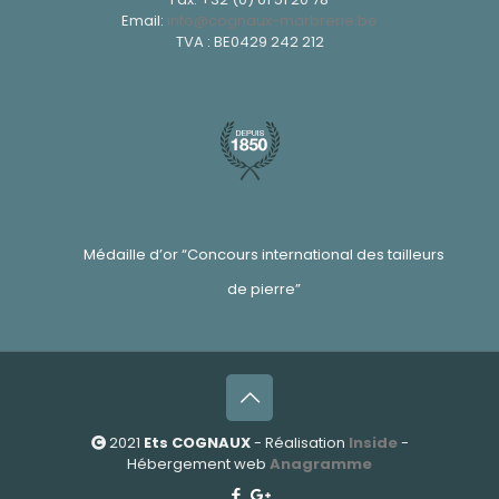
Email:
info@cognaux-marbrerie.be
TVA : BE0429 242 212
Médaille d’or “Concours international des tailleurs
de pierre”
2021
Ets COGNAUX
- Réalisation
Inside
-
Hébergement web
Anagramme