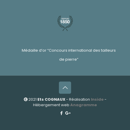
Médaille d’or “Concours international des tailleurs
de pierre”
2021
Ets COGNAUX
- Réalisation
Inside
-
Hébergement web
Anagramme